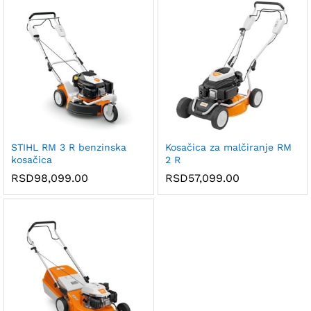
STIHL RM 3 R benzinska
Kosačica za malčiranje RM
kosačica
2 R
RSD
98,099.00
RSD
57,099.00