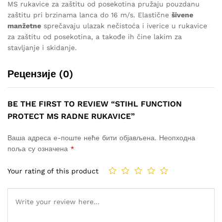
MS rukavice za zaštitu od posekotina pružaju pouzdanu
zaštitu pri brzinama lanca do 16 m/s. Elastične
šivene
manžetne
sprečavaju ulazak nečistoća i iverice u rukavice
za zaštitu od posekotina, a takođe ih čine lakim za
stavljanje i skidanje.
Рецензије (0)
BE THE FIRST TO REVIEW “STIHL FUNCTION
PROTECT MS RADNE RUKAVICE”
Ваша адреса е-поште неће бити објављена.
Неопходна
поља су означена
*
Your rating of this product