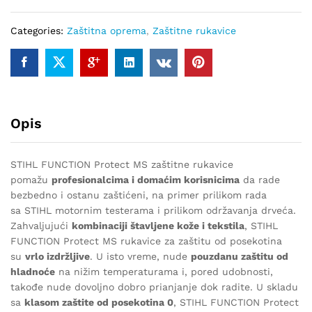
radne
rukavice
Categories:
Zaštitna oprema
,
Zaštitne rukavice
quantity
Opis
STIHL FUNCTION Protect MS zaštitne rukavice
pomažu
profesionalcima i domaćim korisnicima
da rade
bezbedno i ostanu zaštićeni, na primer prilikom rada
sa STIHL motornim testerama i prilikom održavanja drveća.
Zahvaljujući
kombinaciji štavljene kože i tekstila
, STIHL
FUNCTION Protect MS rukavice za zaštitu od posekotina
su
vrlo izdržljive
. U isto vreme, nude
pouzdanu zaštitu od
hladnoće
na nižim temperaturama i, pored udobnosti,
takođe nude dovoljno dobro prianjanje dok radite. U skladu
sa
klasom zaštite od posekotina 0
, STIHL FUNCTION Protect